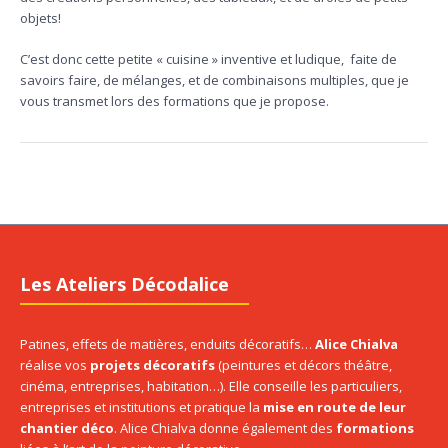
objets!
C’est donc cette petite « cuisine » inventive et ludique, faite de
savoirs faire, de mélanges, et de combinaisons multiples, que je
vous transmet lors des formations que je propose.
Les Ateliers Décodalice
Patines, effets de matières, enduits décoratifs…
Alice Chialva
réalise vos
projets décoratifs
(peintures et décors théâtre,
cinéma, entreprises, habitation…). Elle conseille les particuliers,
entreprises et institutions et pratique la
mise en route de leur
chantier déco
. Alice Chialva donne également des
formations