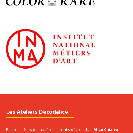
Les Ateliers Décodalice
Patines, effets de matières, enduits décoratifs…
Alice Chialva