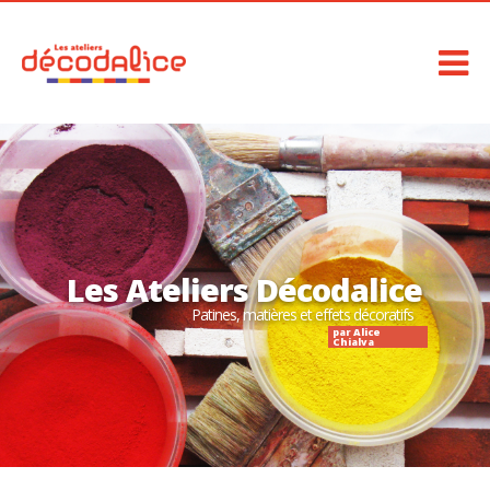
Les Ateliers Décodalice
Patines, matières et effets décoratifs
par Alice
Chialva